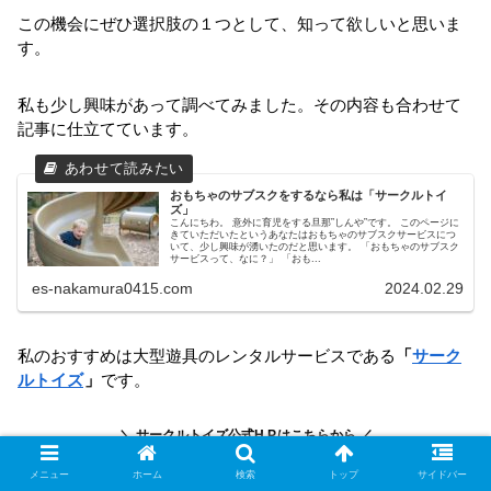
この機会にぜひ選択肢の１つとして、知って欲しいと思いま
す。
私も少し興味があって調べてみました。その内容も合わせて
記事に仕立てています。
おもちゃのサブスクをするなら私は「サークルトイ
ズ」
こんにちわ。 意外に育児をする旦那”しんや”です。 このページに
きていただいたというあなたはおもちゃのサブスクサービスにつ
いて、少し興味が湧いたのだと思います。 「おもちゃのサブスク
サービスって、なに？」 「おも...
es-nakamura0415.com
2024.02.29
私のおすすめは大型遊具のレンタルサービスである
「
サーク
ルトイズ
」
です。
＼ サークルトイズ公式H.P.はこちらから ／
メニュー
ホーム
検索
トップ
サイドバー
サークルトイズ