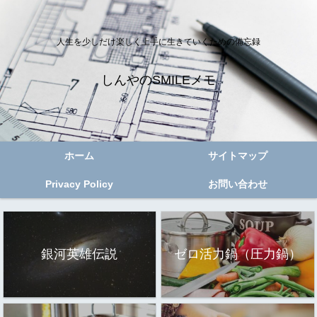
人生を少しだけ楽しく上手に生きていくための備忘録
しんやのSMILEメモ
ホーム
サイトマップ
Privacy Policy
お問い合わせ
銀河英雄伝説
ゼロ活力鍋（圧力鍋）