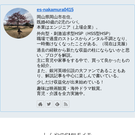
es-nakamura0415
岡山県岡山市在住。
既婚40歳の2児のパパ。
本業はエンジニア（上場企業）。
外向型・刺激追求型HSP（HSS型HSP）
職場で過度のストレスからメンタル不調となり、
一時働けなくなったことがある。（現在は克服）
過去の経験から新たな収益の柱にならないかと思
い、ブログを解説。
主に育児や家事をする中で、買って良かったもの
を紹介。
また、銀河英雄伝説の大ファンであることもあ
り、解説記事を中心に楽しんで書いている。
少しだけ収益化が出来始めている！
趣味は映画観賞・海外ドラマ観賞。
育児・介護を全力実施中。
しんやのSMILEメモ