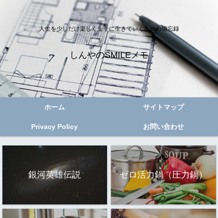
人生を少しだけ楽しく上手に生きていくための備忘録
しんやのSMILEメモ
ホーム
サイトマップ
Privacy Policy
お問い合わせ
銀河英雄伝説
ゼロ活力鍋（圧力鍋）