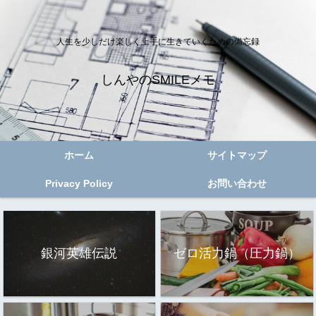
人生を少しだけ楽しく上手に生きていくための備忘録
しんやのSMILEメモ
ホーム
サイトマップ
Privacy Policy
お問い合わせ
銀河英雄伝説
ゼロ活力鍋（圧力鍋）