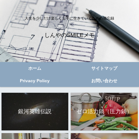
人生を少しだけ楽しく上手に生きていくための備忘録
しんやのSMILEメモ
ホーム
サイトマップ
Privacy Policy
お問い合わせ
銀河英雄伝説
ゼロ活力鍋（圧力鍋）