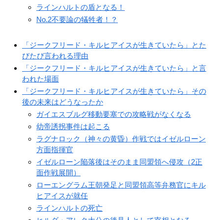
ラインハルトの盾となる！
No.2不要論の犠牲者！？
「ジークフリード・キルヒアイスが生きていたら」とた
びたび言われる理由
「ジークフリード・キルヒアイスが生きていたら」と言
われた場面
「ジークフリード・キルヒアイスが生きていたら」その
後の未来はどうなったか
ガイエスブルグ移動要塞での攻略戦がなくなる
幼帝誘拐事件は起こる
ラグナロック（神々の黄昏）作戦ではイゼルローン
方面指揮官
イゼルローン陥落後はそのまま同盟領へ侵攻（2正
面作戦展開）
ローエングラム王朝発足と同盟領高等弁務官にキル
ヒアイスが就任
ラインハルトの死亡