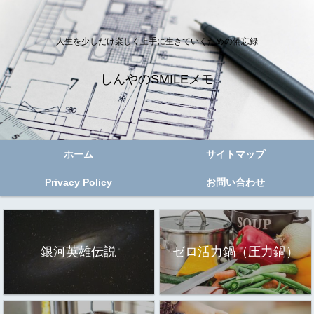
人生を少しだけ楽しく上手に生きていくための備忘録
しんやのSMILEメモ
ホーム
サイトマップ
Privacy Policy
お問い合わせ
銀河英雄伝説
ゼロ活力鍋（圧力鍋）