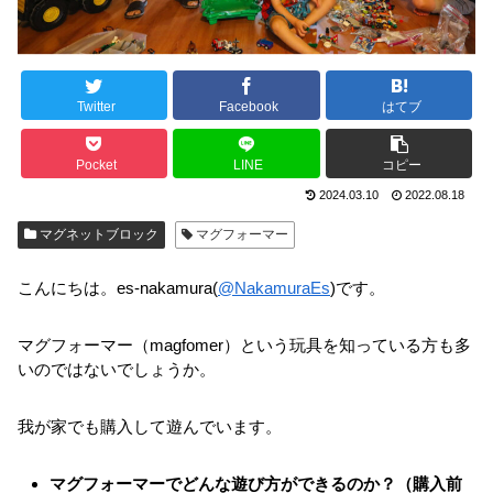
Twitter
Facebook
はてブ
Pocket
LINE
コピー
2024.03.10
2022.08.18
マグネットブロック
マグフォーマー
こんにちは。es-nakamura(
@NakamuraEs
)です。
マグフォーマー（magfomer）という玩具を知っている方も多
いのではないでしょうか。
我が家でも購入して遊んでいます。
マグフォーマーでどんな遊び方ができるのか？（購入前