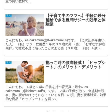
立つ良い教材で...
【子育て中のママへ】手軽に鉄分
育児
補給できる豊潤サジーの効果と体
験談
こんにちわ、es-nakamura(@NakamuraEs)です。 【この記事を書い
た人】 （私）サジー飲用歴１年の３９歳の男 （妻）「むずむず脚症
候群」で睡眠不足に陥ったことのある妻（３８歳） （妻）４歳（...
抱っこ時の腰痛軽減！「ヒップシ
育児
ート」のメリット・デメリット
こんにちわ。 ４歳と２歳の子供を持つ育児真っ最中のes-
nakamura（@NakamuraEs）です。 ２歳の子供が抱っこ全盛期の現
在、妻の腰が砕けそうになっている今日この頃、妻が腰痛対策に効果
的な商品「ヒップシート」を買って...