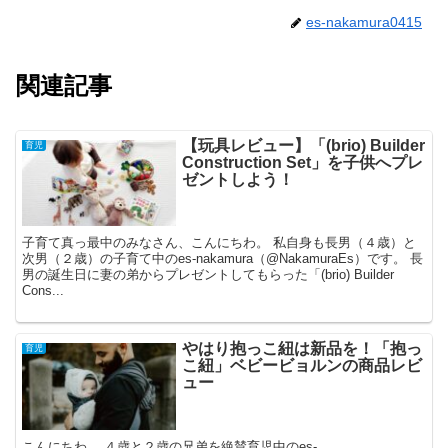
es-nakamura0415
関連記事
【玩具レビュー】「(brio) Builder
育児
Construction Set」を子供へプレ
ゼントしよう！
子育て真っ最中のみなさん、こんにちわ。 私自身も長男（４歳）と
次男（２歳）の子育て中のes-nakamura（@NakamuraEs）です。 長
男の誕生日に妻の弟からプレゼントしてもらった「(brio) Builder
Cons...
やはり抱っこ紐は新品を！「抱っ
育児
こ紐」ベビービョルンの商品レビ
ュー
こんにちわ。 ４歳と２歳の兄弟を絶賛育児中のes-