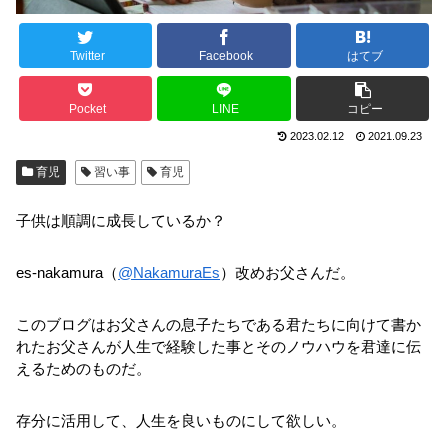
Twitter
Facebook
はてブ
Pocket
LINE
コピー
2023.02.12
2021.09.23
育児
習い事
育児
子供は順調に成長しているか？
es-nakamura（
@NakamuraEs
）改めお父さんだ。
このブログはお父さんの息子たちである君たちに向けて書か
れたお父さんが人生で経験した事とそのノウハウを君達に伝
えるためのものだ。
存分に活用して、人生を良いものにして欲しい。