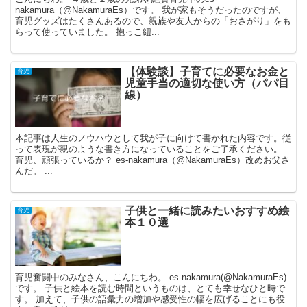
nakamura（@NakamuraEs）です。 我が家もそうだったのですが、
育児グッズはたくさんあるので、親族や友人からの「おさがり」をも
らって使っていました。 抱っこ紐...
【体験談】子育てに必要なお金と
育児
児童手当の適切な使い方（パパ目
線）
本記事は人生のノウハウとして我が子に向けて書かれた内容です。従
って表現が親のような書き方になっていることをご了承ください。
育児、頑張っているか？ es-nakamura（@NakamuraEs）改めお父さ
んだ。 ...
子供と一緒に読みたいおすすめ絵
育児
本１０選
育児奮闘中のみなさん、こんにちわ。 es-nakamura(@NakamuraEs)
です。 子供と絵本を読む時間というものは、とても幸せなひと時で
す。 加えて、子供の語彙力の増加や感受性の幅を広げることにも役