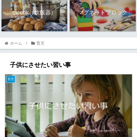
tacook（炊飯器）
マグネットブロック
ホーム
育児
子供にさせたい習い事
育児