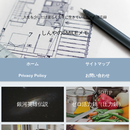
人生を少しだけ楽しく上手に生きていくための備忘録
しんやのSMILEメモ
ホーム
サイトマップ
Privacy Policy
お問い合わせ
銀河英雄伝説
ゼロ活力鍋（圧力鍋）