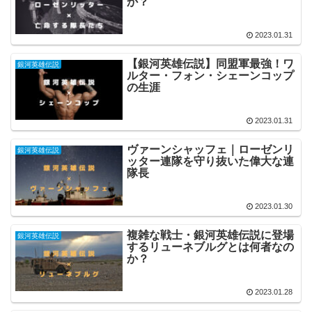
か？
2023.01.31
【銀河英雄伝説】同盟軍最強！ワ
銀河英雄伝説
ルター・フォン・シェーンコップ
の生涯
2023.01.31
ヴァーンシャッフェ｜ローゼンリ
銀河英雄伝説
ッター連隊を守り抜いた偉大な連
隊長
2023.01.30
複雑な戦士・銀河英雄伝説に登場
銀河英雄伝説
するリューネブルグとは何者なの
か？
2023.01.28