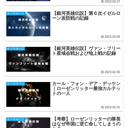
2023.02.07
【銀河英雄伝説】第６次イゼルロ
銀河英雄伝説
ーン攻防戦の記録
2023.02.06
【銀河英雄伝説】ヴァン・フリー
銀河英雄伝説
ト星域会戦および地上戦の記録
2023.02.05
カール・フォン・デア・デッケン
銀河英雄伝説
｜ローゼンリッター最強カルテッ
トの一人
2023.02.01
【考察】ローゼンリッターの隊長
銀河英雄伝説
はなぜ帝国に逆亡命してしまうの